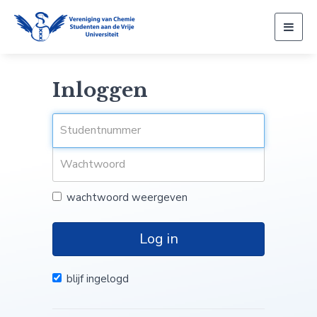
Togg
navig
Inloggen
wachtwoord weergeven
Log in
blijf ingelogd