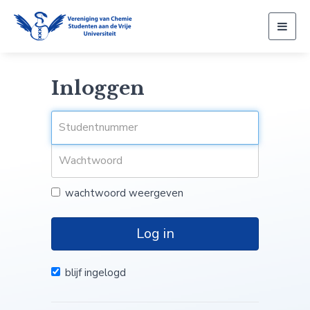
Togg
navig
Inloggen
wachtwoord weergeven
Log in
blijf ingelogd